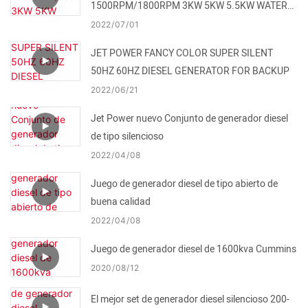
1500RPM/1800RPM 3KW 5KW 5.5KW WATER
TURBINE FOR SALE
2022
07
01
JET POWER FANCY COLOR SUPER SILENT
50HZ 60HZ DIESEL GENERATOR FOR BACKUP
2022
06
21
Jet Power nuevo Conjunto de generador diesel
de tipo silencioso
2022
04
08
Juego de generador diesel de tipo abierto de
buena calidad
2022
04
08
Juego de generador diesel de 1600kva Cummins
2020
08
12
El mejor set de generador diesel silencioso 200-