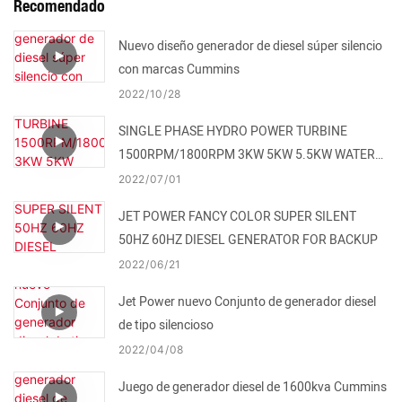
Recomendado
Nuevo diseño generador de diesel súper silencio
con marcas Cummins
2022
10
28
SINGLE PHASE HYDRO POWER TURBINE
1500RPM/1800RPM 3KW 5KW 5.5KW WATER
TURBINE FOR SALE
2022
07
01
JET POWER FANCY COLOR SUPER SILENT
50HZ 60HZ DIESEL GENERATOR FOR BACKUP
2022
06
21
Jet Power nuevo Conjunto de generador diesel
de tipo silencioso
2022
04
08
Juego de generador diesel de 1600kva Cummins