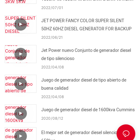
TURBINE FOR SALE
2022
07
01
JET POWER FANCY COLOR SUPER SILENT
50HZ 60HZ DIESEL GENERATOR FOR BACKUP
2022
06
21
Jet Power nuevo Conjunto de generador diesel
de tipo silencioso
2022
04
08
Juego de generador diesel de tipo abierto de
buena calidad
2022
04
08
Juego de generador diesel de 1600kva Cummins
2020
08
12
El mejor set de generador diesel silencioso 200-