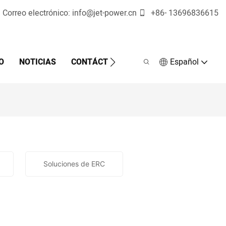
Correo electrónico:
info@jet-power.cn
+86-
13696836615
O
NOTICIAS
CONTÁCTENOS
Español
Soluciones de ERC