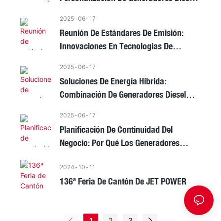
Para Diversas Necesidades De La
2025
06
17
Industria
Reunión De Estándares De Emisión:
Innovaciones En Tecnologías De
Generador Diesel Más Limpio
2025
06
17
Soluciones De Energía Híbrida:
Combinación De Generadores Diesel
Con Energía Renovable
2025
06
17
Planificación De Continuidad Del
Negocio: Por Qué Los Generadores
Diesel Son Esenciales Para La
2024
10
11
Planificación De Emergencias
136ª Feria De Cantón De JET POWER
1
2
3