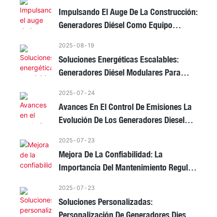
Generadores Diésel
Impulsando El Auge De La Construcción:
Generadores Diésel Como Equipo
Esencial En Las Obras
2025
08
19
Soluciones Energéticas Escalables:
Generadores Diésel Modulares Para
Necesidades Energéticas Dinámicas
2025
07
24
Avances En El Control De Emisiones La
Evolución De Los Generadores Diesel
Ecológicos
2025
07
23
Mejora De La Confiabilidad: La
Importancia Del Mantenimiento Regular
Para Los Generadores Diesel
2025
07
23
Soluciones Personalizadas:
Personalización De Generadores Diesel