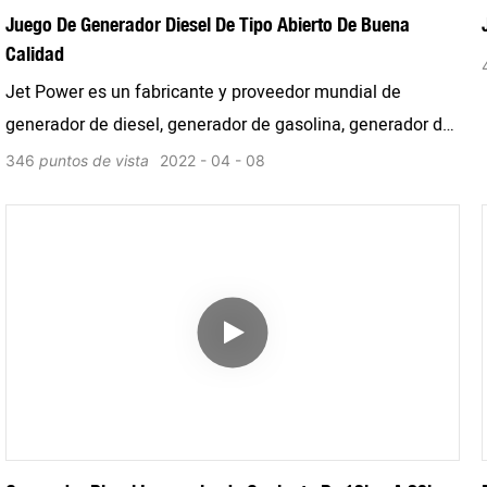
Juego De Generador Diesel De Tipo Abierto De Buena
Calidad
Jet Power es un fabricante y proveedor mundial de
generador de diesel, generador de gasolina, generador de
gas, alternador, bomba de agua, motor, cooperamos con
346
puntos de vista
2022
04
08
Perkins, Cummins, Deutz, MTU, Volvo, Yuchai, Weichai,
SDEC, Ricardo, Honda, Yamaha. Suministramos diferentes
soluciones de energía para construcción, hospital, centro
de datos, protección contra incendios, hotel, estación de
ferrocarril, mina, campo petrolero, agencia de alquiler ECT