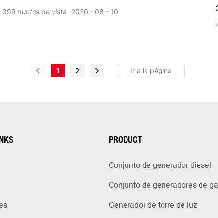
gas, alternador, bomba de agua, motor, cooperamos con
399
puntos de vista
2020
08
10
Perkins, Cummins, Deutz, MTU, Volvo, Yuchai, Weichai,
SDEC, Ricardo, Honda, Yamaha. Suministramos diferentes
soluciones de energía para construcción, hospital, centro
de datos, protección contra incendios, hotel, estación de
1
2
tren, mina, agencia de alquiler ECT
INKS
PRODUCT
Conjunto de generador diesel
Conjunto de generadores de g
es
Generador de torre de luz