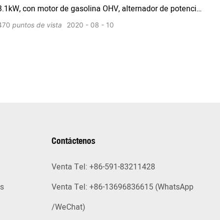
3.1kW, con motor de gasolina OHV, alternador de potencia
de alambre de cobre 100% con AVR, panel de control de
470
puntos de vista
2020
08
10
diseño de potencia de chorro,
Contáctenos
Venta Tel: +86-591-83211428
as
Venta Tel: +86-13696836615 (WhatsApp
/WeChat)