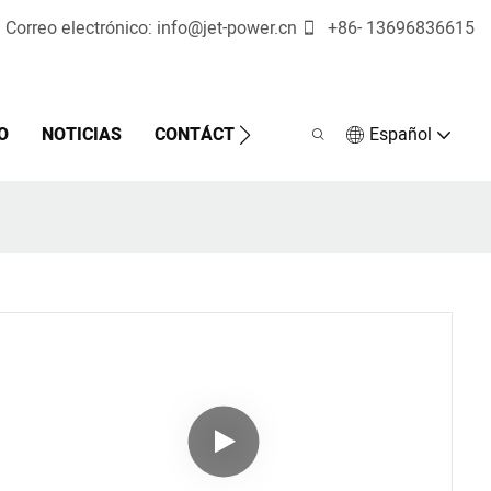
Correo electrónico:
info@jet-power.cn
+86-
13696836615
O
NOTICIAS
CONTÁCTENOS
Español