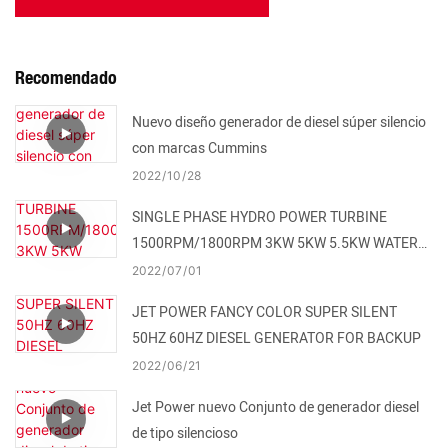
Recomendado
Nuevo diseño generador de diesel súper silencio
con marcas Cummins
2022
10
28
SINGLE PHASE HYDRO POWER TURBINE
1500RPM/1800RPM 3KW 5KW 5.5KW WATER
TURBINE FOR SALE
2022
07
01
JET POWER FANCY COLOR SUPER SILENT
50HZ 60HZ DIESEL GENERATOR FOR BACKUP
2022
06
21
Jet Power nuevo Conjunto de generador diesel
de tipo silencioso