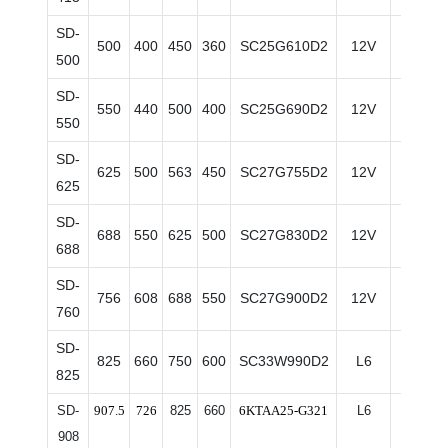
SD-
500
400
450
360
SC25G610D2
12V
Eléctr
500
SD-
550
440
500
400
SC25G690D2
12V
Eléctr
550
SD-
625
500
563
450
SC27G755D2
12V
Eléctr
625
SD-
688
550
625
500
SC27G830D2
12V
Eléctr
688
SD-
756
608
688
550
SC27G900D2
12V
Eléctr
760
SD-
825
660
750
600
SC33W990D2
L6
Eléctr
825
SD-
907.5
726
825
660
6KTAA25-G321
L6
Eléctr
908