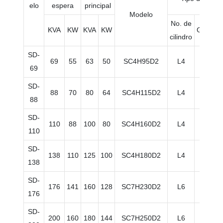
elo
espera
principal
Modelo
No. de
KVA
KW
KVA
KW
Gobern
cilindro
SD-
69
55
63
50
SC4H95D2
L4
Eléctr
69
SD-
88
70
80
64
SC4H115D2
L4
Eléctr
88
SD-
110
88
100
80
SC4H160D2
L4
Eléctr
110
SD-
138
110
125
100
SC4H180D2
L4
Eléctr
138
SD-
176
141
160
128
SC7H230D2
L6
Eléctr
176
SD-
200
160
180
144
SC7H250D2
L6
Eléctr