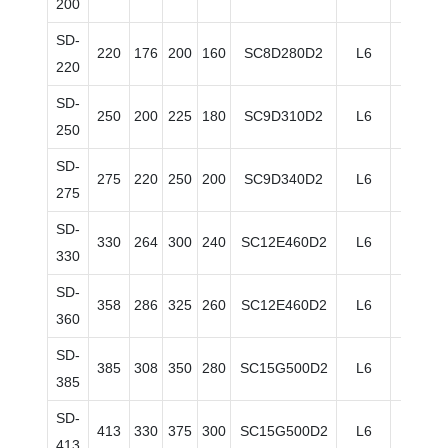
200
SD-
220
176
200
160
SC8D280D2
L6
Eléctr
220
SD-
250
200
225
180
SC9D310D2
L6
Eléctr
250
SD-
275
220
250
200
SC9D340D2
L6
Eléctr
275
SD-
330
264
300
240
SC12E460D2
L6
Eléctr
330
SD-
358
286
325
260
SC12E460D2
L6
Eléctr
360
SD-
385
308
350
280
SC15G500D2
L6
Eléctr
385
SD-
413
330
375
300
SC15G500D2
L6
Eléctr
413