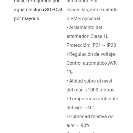
alternador: Sin
inye
escobillas, autoexcitado
• Ve
o PMG opcional
1500
• Aislamiento del
• Ti
alternador: Clase H,
Arra
Protección: IP21 ~ IP23
V o 
• Regulación de voltaje:
• Co
Control automático AVR
mecá
1%
• Es
• Altitud sobre el nivel
temp
del mar: ≤1000 metros
de 5
• Temperatura ambiente
• Alt
del aire: ≤40°
del 
• Humedad relativa del
• Te
aire: ≤ 90%
del 