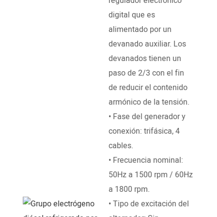
regulador electrónico
digital que es
DI
alimentado por un
EN
devanado auxiliar. Los
devanados tienen un
Desa
paso de 2/3 con el fin
Cumm
de reducir el contenido
Perk
armónico de la tensión.
List
• Fase del generador y
Yanm
conexión: trifásica, 4
Shan
cables.
Weic
• Frecuencia nominal:
Jicha
50Hz a 1500 rpm / 60Hz
• Mo
a 1800 rpm.
tiem
• Tipo de excitación del
agua