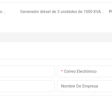
Grupo electrógeno diésel de 2500 KVA impulsado por motor diésel MTU en producción
Generador diésel de 3 unidades de 1000 KVA para contenedores de yacimientos petrolíferos
P
Correo Electrónico
Nombre De Empresa