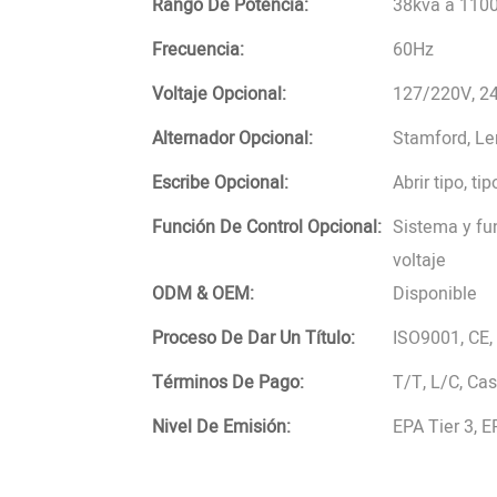
Rango De Potencia:
38kva a 110
Frecuencia:
60Hz
Voltaje Opcional:
127/220V, 24
Alternador Opcional:
Stamford, Le
Escribe Opcional:
Abrir tipo, t
Función De Control Opcional:
Sistema y fun
voltaje
ODM & OEM:
Disponible
Proceso De Dar Un Título:
ISO9001, CE,
Términos De Pago:
T/T, L/C, Ca
Nivel De Emisión:
EPA Tier 3, E