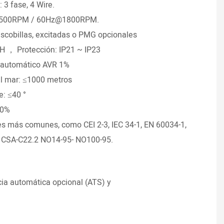
 3 fase, 4 Wire.
Yanma
a 1500RPM / 60Hz@1800RPM.
• Nue
 escobillas, excitadas o PMG opcionales
• Vel
 H ， Protección: IP21 ~ IP23
• Tip
ol automático AVR 1%
• Con
del mar: ≤1000 metros
• Est
e: ≤40 °
• Alt
90%
• Tem
s más comunes, como CEI 2-3, IEC 34-1, EN 60034-1,
 CSA-C22.2 NO14-95- NO100-95.
ia automática opcional (ATS) y