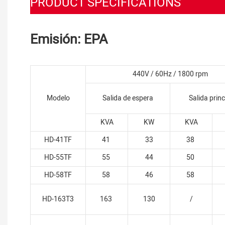
PRODUCT SPECIFICATIONS
Emisión: EPA
440V / 60Hz / 1800 rpm
Modelo
Salida de espera
Salida princ
KVA
KW
KVA
HD-41TF
41
33
38
HD-55TF
55
44
50
HD-58TF
58
46
58
HD-163T3
163
130
/