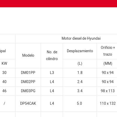
Motor diesel de Hyundai
Orificio ×
ipal
Desplazamiento
No. de
trazo
Modelo
cilindro
KW
(L)
(MM)
30
DM01PP
L3
1.8
90 x 94
40
DM02PP
L4
2.4
90 x 94
46
DM03PG
L4
3.4
98 x 113
/
DP54CAK
L4
5.0
110 x 132