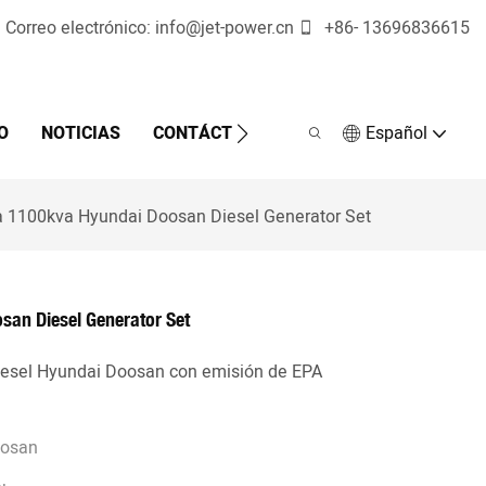
Correo electrónico:
info@jet-power.cn
+86-
13696836615
O
NOTICIAS
CONTÁCTENOS
Español
 1100kva Hyundai Doosan Diesel Generator Set
an Diesel Generator Set
iesel Hyundai Doosan con emisión de EPA
oosan