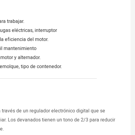
a trabajar.
gas eléctricas, interruptor
la eficiencia del motor.
ácil mantenimiento
motor y alternador.
 remolque, tipo de contenedor.
____________________________________
DI
 través de un regulador electrónico digital que se
iar. Los devanados tienen un tono de 2/3 para reducir
e.
Impul