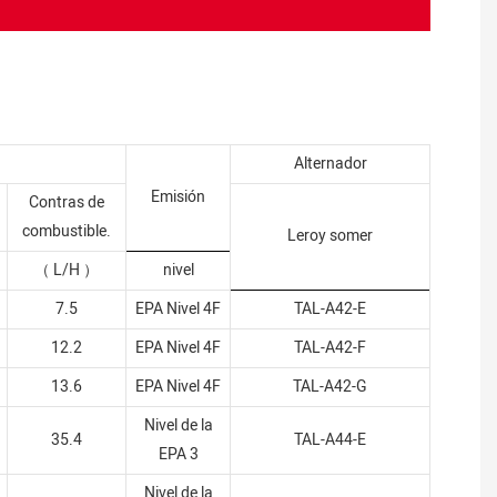
Alternador
Emisión
Contras de
combustible.
Leroy somer
（
L/H
）
nivel
7.5
EPA Nivel 4F
TAL-A42-E
12.2
EPA Nivel 4F
TAL-A42-F
13.6
EPA Nivel 4F
TAL-A42-G
Nivel de la
35.4
TAL-A44-E
EPA 3
Nivel de la