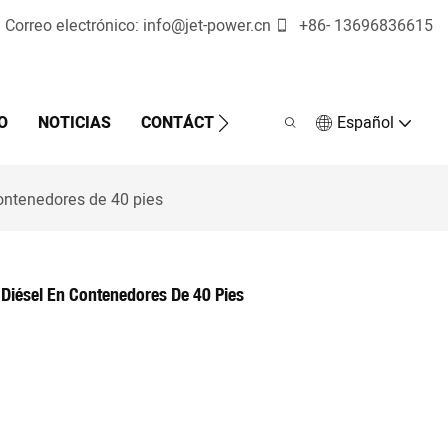
Correo electrónico:
info@jet-power.cn
+86-
13696836615
O
NOTICIAS
CONTÁCTENOS
Español
ontenedores de 40 pies
Diésel En Contenedores De 40 Pies